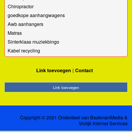
Chiropractor
goedkope aanhangwagens
Awb aanhangers
Matras
Sinterklaas muziekbingo
Kabel recycling
Link toevoegen
Contact
Link toevoegen
Copyright © 2021 Onderdeel van
BaakmanMedia
&
Vrolijk Internet Services